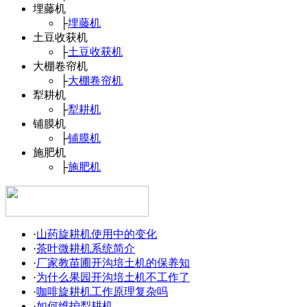
埋藤机
├
埋藤机
土豆收获机
├
土豆收获机
大棚卷帘机
├
大棚卷帘机
犁耕机
├
犁耕机
铺膜机
├
铺膜机
施肥机
├
施肥机
·
山药旋耕机使用中的变化
·
茶叶微耕机系统简介
·
厂家教苗圃开沟培土机的保养知
·
为什么果园开沟培土机不工作了
·
咖啡旋耕机工作原理复杂吗
·
如何维护犁耕机