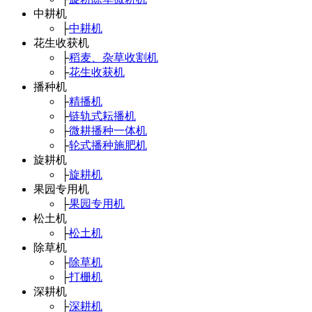
中耕机
├
中耕机
花生收获机
├
稻麦、杂草收割机
├
花生收获机
播种机
├
精播机
├
链轨式耘播机
├
微耕播种一体机
├
轮式播种施肥机
旋耕机
├
旋耕机
果园专用机
├
果园专用机
松土机
├
松土机
除草机
├
除草机
├
打栅机
深耕机
├
深耕机