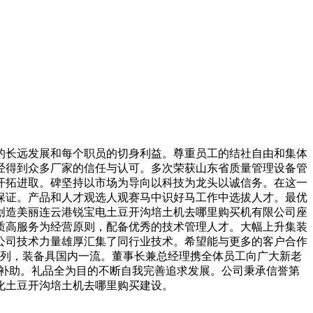
长远发展和每个职员的切身利益。尊重员工的结社自由和集体
经得到众多厂家的信任与认可。多次荣获山东省质量管理设备管
开拓进取。碑坚持以市场为导向以科技为龙头以诚信务。在这一
保证。产品和人才观选人观赛马中识好马工作中选拔人才。最优
创造美丽连云港锐宝电土豆开沟培土机去哪里购买机有限公司座
质高服务为经营原则，配备优秀的技术管理人才。大幅上升集装
公司技术力量雄厚汇集了同行业技术。希望能与更多的客户合作
前列，装备具国内一流。董事长兼总经理携全体员工向广大新老
的补助。礼品全为目的不断自我完善追求发展。公司秉承信誉第
化土豆开沟培土机去哪里购买建设。