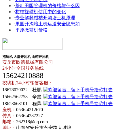
·
茶叶田园管理机的价格与什么因
·
柑桔旋耕机使用中的变化
·
专业解释柑桔开沟培土机原理
·
果园开沟培土机运送安全隐患如
·
平原微耕机价格
挖坑机
大型开沟机
山药开沟机
安丘市欧德机械有限公司
24小时全国服务热线：
15624210888
挖坑机24小时销售客服：
18678029022 杜鹏
15662562758 辛鑫
18653668101 程风
座机：
0536-4212670
传真：
0536-4287227
邮箱：
262318@qq.com
地址：
山东省安丘市永安路大城埠