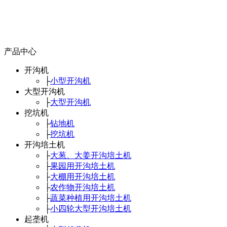
产品中心
开沟机
├
小型开沟机
大型开沟机
├
大型开沟机
挖坑机
├
钻地机
├
挖坑机
开沟培土机
├
大葱、大姜开沟培土机
├
果园用开沟培土机
├
大棚用开沟培土机
├
农作物开沟培土机
├
蔬菜种植用开沟培土机
├
小四轮大型开沟培土机
起垄机