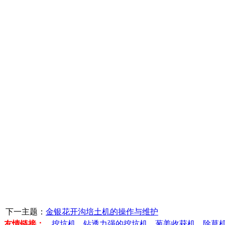
下一主题：
金银花开沟培土机的操作与维护
友情链接：
挖坑机
钻透力强的挖坑机
葱姜收获机
除草