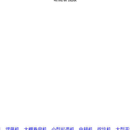
机
埋藤机
大棚卷帘机
小型起垄机
中耕机
挖坑机
大型开