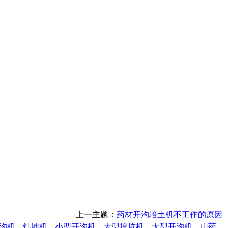
上一主题：
药材开沟培土机不工作的原因
沟机
钻地机
小型开沟机
大型挖坑机
大型开沟机
山药